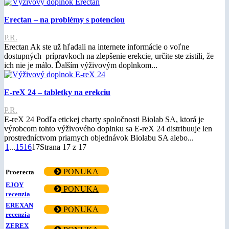
Erectan – na problémy s potenciou
P.R.
Erectan Ak ste už hľadali na internete informácie o voľne
dostupných prípravkoch na zlepšenie erekcie, určite ste zistili, že
ich nie je málo. Ďalším výživovým doplnkom...
E-reX 24 – tabletky na erekciu
P.R.
E-reX 24 Podľa etickej charty spoločnosti Biolab SA, ktorá je
výrobcom tohto výživového doplnku sa E-reX 24 distribuuje len
prostredníctvom priamych objednávok Biolabu SA alebo...
1
...
15
16
17
Strana 17 z 17
TOP TABLETKY NA EREKCIU
PONUKA
Proerecta
EJOY
PONUKA
recenzia
EREXAN
PONUKA
recenzia
ZEREX