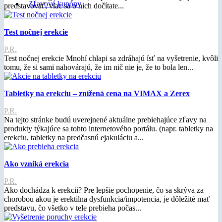
Zľavové kupóny
predstavovať, viac sa o nich dočítate...
Test nočnej erekcie
P.R.
Test nočnej erekcie Mnohí chlapi sa zdráhajú ísť na vyšetrenie, kvôli
tomu, že si sami nahovárajú, že im nič nie je, že to bola len...
Tabletky na erekciu – znížená cena na VIMAX a Zerex
P.R.
Na tejto stránke budú uverejnené aktuálne prebiehajúce zľavy na
produkty týkajúce sa tohto internetového portálu. (napr. tabletky na
erekciu, tabletky na predčasnú ejakuláciu a...
Ako vzniká erekcia
P.R.
Ako dochádza k erekcii? Pre lepšie pochopenie, čo sa skrýva za
chorobou akou je erektilna dysfunkcia/impotencia, je dôležité mať
predstavu, čo všetko v tele prebieha počas...