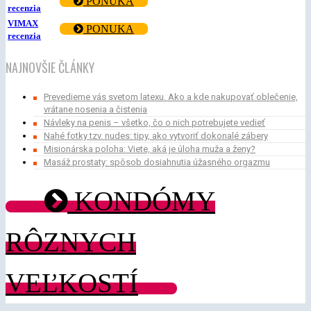
PONUKA
recenzia
VIMAX
PONUKA
recenzia
NAJNOVŠIE ČLÁNKY
Prevedieme vás svetom latexu. Ako a kde nakupovať oblečenie,
vrátane nosenia a čistenia
Návleky na penis – všetko, čo o nich potrebujete vedieť
Nahé fotky tzv. nudes: tipy, ako vytvoriť dokonalé zábery
Misionárska poloha: Viete, aká je úloha muža a ženy?
Masáž prostaty: spôsob dosiahnutia úžasného orgazmu
KONDÓMY
RÔZNYCH
VEĽKOSTÍ