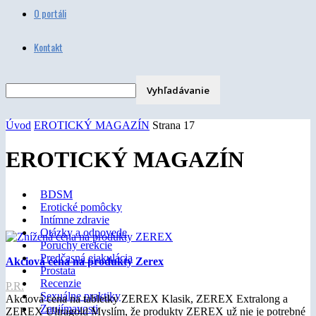
O portáli
Kontakt
Úvod
EROTICKÝ MAGAZÍN
Strana 17
EROTICKÝ MAGAZÍN
BDSM
Erotické pomôcky
Intímne zdravie
Otázky a odpovede
Poruchy erekcie
Predčasná ejakulácia
Akciová cena na produkty Zerex
Prostata
Recenzie
P.R.
Sexuálne praktiky
Akciová cena na tabletky ZEREX Klasik, ZEREX Extralong a
Zaujímavosti
ZEREX Ultragold Myslím, že produkty ZEREX už nie je potrebné