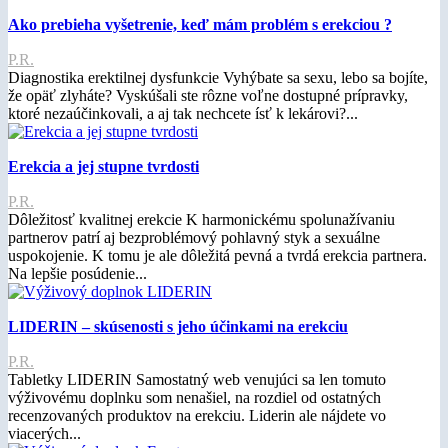
Ako prebieha vyšetrenie, keď mám problém s erekciou ?
P.R.
Diagnostika erektilnej dysfunkcie Vyhýbate sa sexu, lebo sa bojíte,
že opäť zlyháte? Vyskúšali ste rôzne voľne dostupné prípravky,
ktoré nezaúčinkovali, a aj tak nechcete ísť k lekárovi?...
Erekcia a jej stupne tvrdosti
P.R.
Dôležitosť kvalitnej erekcie K harmonickému spolunažívaniu
partnerov patrí aj bezproblémový pohlavný styk a sexuálne
uspokojenie. K tomu je ale dôležitá pevná a tvrdá erekcia partnera.
Na lepšie posúdenie...
LIDERIN – skúsenosti s jeho účinkami na erekciu
P.R.
Tabletky LIDERIN Samostatný web venujúci sa len tomuto
výživovému doplnku som nenašiel, na rozdiel od ostatných
recenzovaných produktov na erekciu. Liderin ale nájdete vo
viacerých...