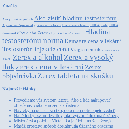
Značky
Ako zistiť hladinu testosterónu
Ako pribrať na prsiach
Arginín vedľajšie účinky
Breast extra fórum
Cialis cena v lekárni
DHEA predaj
DHEA
Hladina
eJoy alebo Zerex
skúsenosti
eJoy dá sa kúpiť v lekárni
testosterónu norma
Kamagra cena v lekárni
Testosterón injekcie cena
Viagra cenník
vimax cena v
Zerex a alkohol
Zerex a vysoký
lekárni
zerex cena v lekárni
tlak
Zerex
Zerex tableta na skúšku
objednávka
Najnovšie články
Prevedieme vás svetom latexu. Ako a kde nakupovať
oblečenie, vrátane nosenia a čistenia
Návleky na penis – všetko, čo o nich potrebujete vedieť
Nahé fotky tzv. nudes: tipy, ako vytvoriť dokonalé zábery
Misionárska poloha: Viete, aká je úloha muža a ženy?
Masáž prostaty: spôsob dosiahnutia úžasného orgazmu